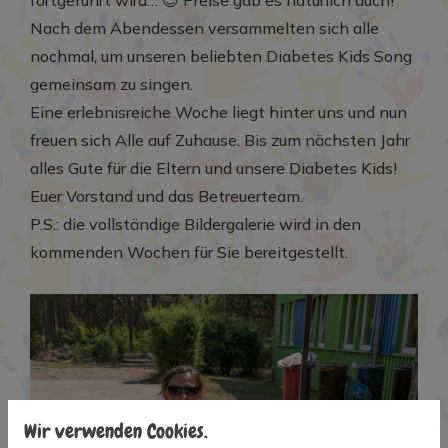
Nach dem Abendessen versammelten sich alle
nochmal, um unseren beliebten Diabetes Kids Song
gemeinsam zu singen.
Eine erlebnisreiche Woche liegt hinter uns und nun
freuen sich Alle auf Zuhause. Bis zum nächsten Jahr
alles Gute für die Eltern und unsere Diabetes Kids!
Euer Vorstand und das Betreuerteam.
P.S.: die vollständige Bildergalerie wird in den
kommenden Wochen für Sie bereitgestellt.
Wir verwenden Cookies.