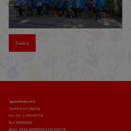
Zurück
Spendenkonto:
Sparkasse Leipzig
Kto.-Nr. 1193100778
BLZ 86055592
IBAN: DE60 860555921193100778