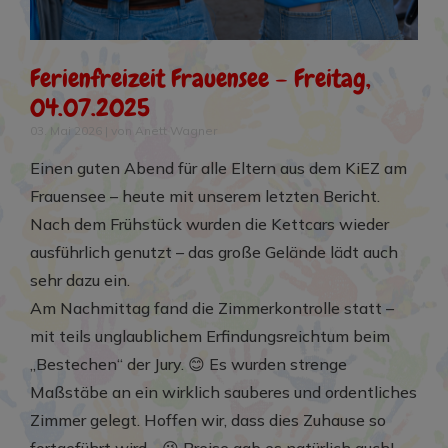
Ferienfreizeit Frauensee – Freitag,
04.07.2025
03. Mai 2026
|
von Anett Wagner
Einen guten Abend für alle Eltern aus dem KiEZ am
Frauensee – heute mit unserem letzten Bericht.
Nach dem Frühstück wurden die Kettcars wieder
ausführlich genutzt – das große Gelände lädt auch
sehr dazu ein.
Am Nachmittag fand die Zimmerkontrolle statt –
mit teils unglaublichem Erfindungsreichtum beim
„Bestechen“ der Jury. 😊 Es wurden strenge
Maßstäbe an ein wirklich sauberes und ordentliches
Zimmer gelegt. Hoffen wir, dass dies Zuhause so
fortgeführt wird… 😉 Preise gab es natürlich auch!