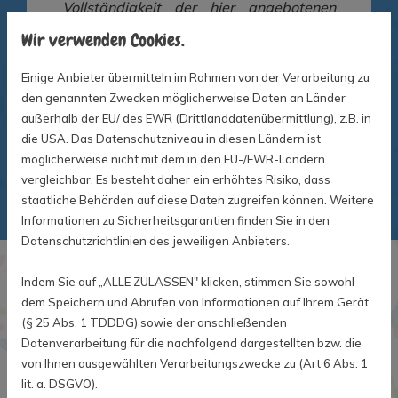
Vollständigkeit der hier angebotenen
Informationen. Die Links auf dieser Seite
Wir verwenden Cookies.
stammen von anderen Webseiten. Wir
Einige Anbieter übermitteln im Rahmen von der Verarbeitung zu
möchten an dieser Stelle betonen, dass
den genannten Zwecken möglicherweise Daten an Länder
wir nicht für die verlinkten Seiten
außerhalb der EU/ des EWR (Drittlanddatenübermittlung), z.B. in
verantwortlich sind und uns diese auch
die USA. Das Datenschutzniveau in diesen Ländern ist
nicht zu eigen machen möchten!
möglicherweise nicht mit dem in den EU-/EWR-Ländern
vergleichbar. Es besteht daher ein erhöhtes Risiko, dass
staatliche Behörden auf diese Daten zugreifen können. Weitere
Informationen zu Sicherheitsgarantien finden Sie in den
Datenschutzrichtlinien des jeweiligen Anbieters.
Links unserer Partner:
Indem Sie auf „ALLE ZULASSEN" klicken, stimmen Sie sowohl
dem Speichern und Abrufen von Informationen auf Ihrem Gerät
(§ 25 Abs. 1 TDDDG) sowie der anschließenden
Diabetikerbund Sachsen
Datenverarbeitung für die nachfolgend dargestellten bzw. die
von Ihnen ausgewählten Verarbeitungszwecke zu (Art 6 Abs. 1
lit. a. DSGVO).
Deutscher Diabetikerbund