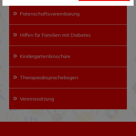
Patenschaftsvereinbarung
Hilfen für Familien mit Diabetes
Kindergartenbroschüre
Therapieabsprachebogen
Vereinssatzung