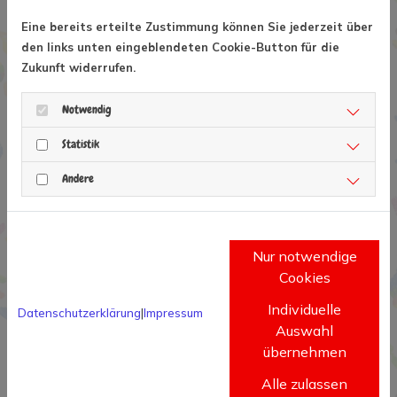
Eine bereits erteilte Zustimmung können Sie jederzeit über
den links unten eingeblendeten Cookie-Button für die
Insuliner
Zukunft widerrufen.
Notwendig
Diabetes-Kids.de
Statistik
Andere
Kinderstiftung Dianino
Gesundheutsportal Curado
Nur notwendige
Cookies
Individuelle
Downloads:
Datenschutzerklärung
|
Impressum
Auswahl
übernehmen
Beitrittserklärung / Mitgliedsantrag
Alle zulassen