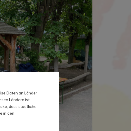
eise Daten an Länder
esen Ländern ist
iko, dass staatliche
e in den