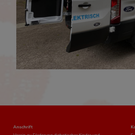
Anschrift
K